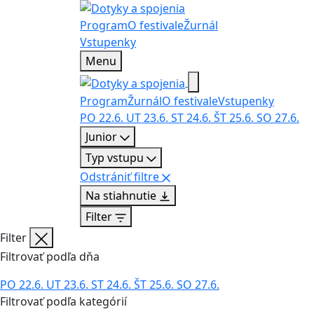
Program
O festivale
Žurnál
Vstupenky
Menu
Program
Žurnál
O festivale
Vstupenky
PO
22.6.
UT
23.6.
ST
24.6.
ŠT
25.6.
SO
27.6.
Junior
Typ vstupu
Odstrániť filtre
Na stiahnutie
Filter
Filter
Filtrovať podľa dňa
PO
22.6.
UT
23.6.
ST
24.6.
ŠT
25.6.
SO
27.6.
Filtrovať podľa kategórií