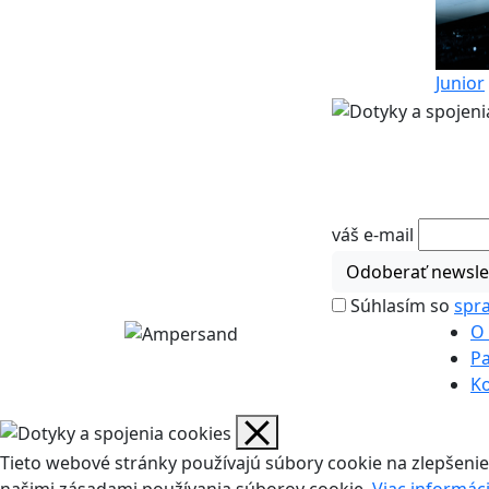
Junior
váš e-mail
Odoberať newsle
Súhlasím so
spr
O 
Pa
K
Tieto webové stránky používajú súbory cookie na zlepšenie
našimi zásadami používania súborov cookie.
Viac informáci