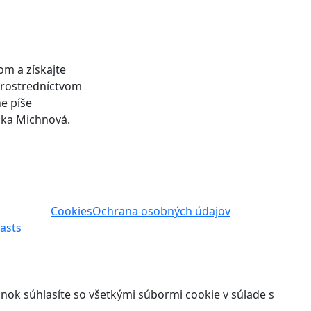
om a získajte
 prostredníctvom
ne píše
ika Michnová.
Cookies
Ochrana osobných údajov
asts
nok súhlasíte so všetkými súbormi cookie v súlade s