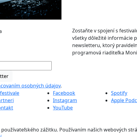
Zostaňte v spojení s festival
všetky dôležité informácie
newsletteru, ktorý pravidel
programová riaditeľka Mon
tter
acovaním osobných údajov
.
festivale
Facebook
Spotify
rtneri
Instagram
Apple Podc
ontakt
YouTube
 používateľského zážitku. Používaním našich webových strá
í