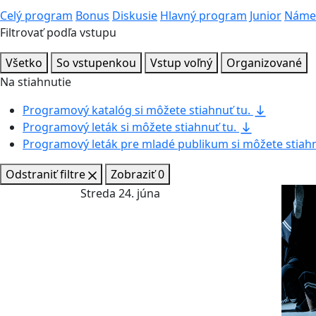
Celý program
Bonus
Diskusie
Hlavný program
Junior
Námes
Filtrovať podľa vstupu
Všetko
So vstupenkou
Vstup voľný
Organizované
Na stiahnutie
Programový katalóg si môžete
stiahnuť tu
.
Programový leták si môžete
stiahnuť tu
.
Programový leták pre mladé publikum si môžete
stiah
Odstraniť filtre
Zobraziť
0
Streda 24. júna