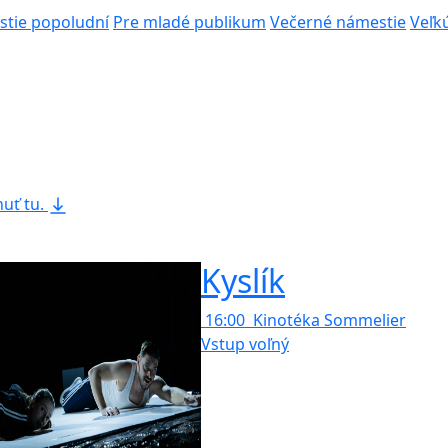
tie popoludní
Pre mladé publikum
Večerné námestie
Veľk
nuť tu
.
Kyslík
16:00
Kinotéka Sommelier
Vstup voľný