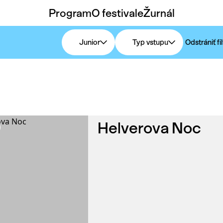
Program
O festivale
Žurnál
Junior
Typ vstupu
Odstrániť fil
Helverova Noc