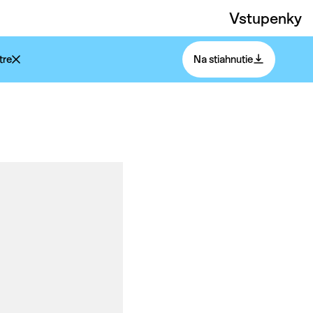
Vstupenky
tre
Na stiahnutie