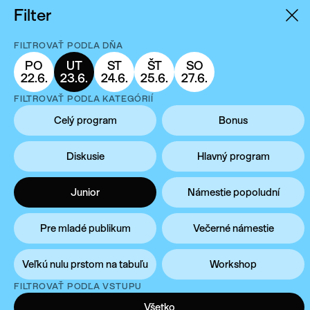
Filter
váš e-mail
FILTROVAŤ PODĽA DŇA
PO
UT
ST
ŠT
SO
22.6.
23.6.
24.6.
25.6.
27.6.
FILTROVAŤ PODĽA KATEGÓRIÍ
Celý program
Bonus
Súhlasím so
sp
Diskusie
Hlavný program
Junior
Námestie popoludní
Pre mladé publikum
Večerné námestie
Veľkú nulu prstom na tabuľu
Workshop
FILTROVAŤ PODĽA VSTUPU
Všetko