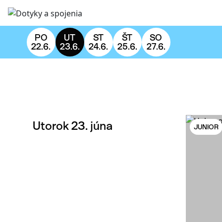
PO
UT
ST
ŠT
SO
22.6.
23.6.
24.6.
25.6.
27.6.
Utorok 23. júna
JUNIOR