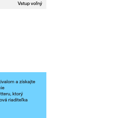
Vstup voľný
tivalom a získajte
cie
teru, ktorý
ová riaditeľka