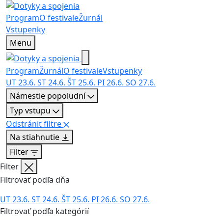
Program
O festivale
Žurnál
Vstupenky
Menu
Program
Žurnál
O festivale
Vstupenky
UT
23.6.
ST
24.6.
ŠT
25.6.
PI
26.6.
SO
27.6.
Námestie popoludní
Typ vstupu
Odstrániť filtre
Na stiahnutie
Filter
Filter
Filtrovať podľa dňa
UT
23.6.
ST
24.6.
ŠT
25.6.
PI
26.6.
SO
27.6.
Filtrovať podľa kategórií