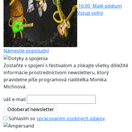
16:00
Malé pódium
Vstup voľný
Námestie popoludní
Zostaňte v spojení s festivalom a získajte všetky dôležité
informácie prostredníctvom newsletteru, ktorý
pravidelne píše programová riaditeľka Monika
Michnová.
váš e-mail
Odoberať newsletter
Súhlasím so
spracovaním osobných údajov
.