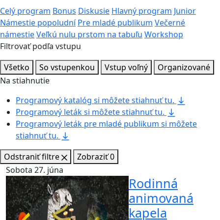
Celý program
Bonus
Diskusie
Hlavný program
Junior
Námestie popoludní
Pre mladé publikum
Večerné
námestie
Veľkú nulu prstom na tabuľu
Workshop
Filtrovať podľa vstupu
Všetko
So vstupenkou
Vstup voľný
Organizované
Na stiahnutie
Programový katalóg si môžete
stiahnuť tu
.
Programový leták si môžete
stiahnuť tu
.
Programový leták pre mladé publikum si môžete
stiahnuť tu
.
Odstraniť filtre
Zobraziť
0
Sobota 27. júna
Rodinná
animovaná
kapela