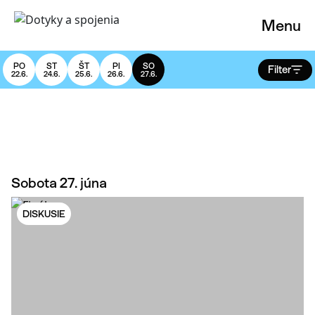
Menu
PO
ST
ŠT
PI
SO
Filter
22.6.
24.6.
25.6.
26.6.
27.6.
Sobota 27. júna
DISKUSIE