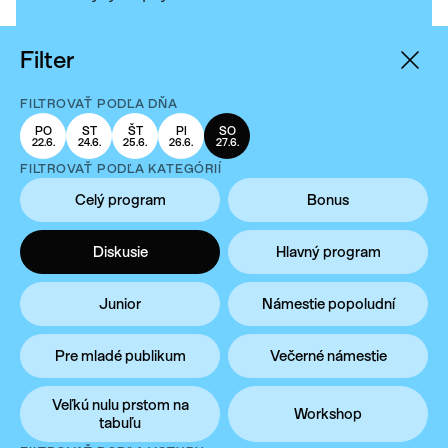
Filter
Zostaňte v spojení s festivalom a získajte
všetky dôležité informácie prostredníctvom
FILTROVAŤ PODĽA DŇA
newsletteru, ktorý pravidelne píše
programová riaditeľka Monika Michnová.
PO
ST
ŠT
PI
SO
22.6.
24.6.
25.6.
26.6.
27.6.
FILTROVAŤ PODĽA KATEGÓRIÍ
Celý program
Bonus
váš e-mail
Diskusie
Hlavný program
Junior
Námestie popoludní
Odoberať newsletter
Pre mladé publikum
Večerné námestie
Súhlasím so
spracovaním osobných
Veľkú nulu prstom na
Workshop
údajov
tabuľu
.