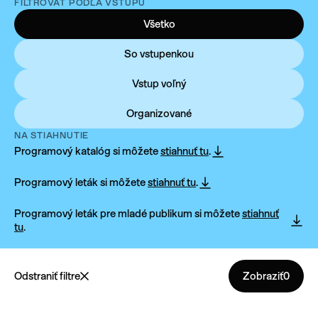
FILTROVAŤ PODĽA VSTUPU
Všetko
So vstupenkou
Vstup voľný
Organizované
NA STIAHNUTIE
Programový katalóg si môžete
stiahnuť tu
.
Programový leták si môžete
stiahnuť tu
.
Programový leták pre mladé publikum si môžete
stiahnuť
tu
.
Odstraniť filtre
Zobraziť
0