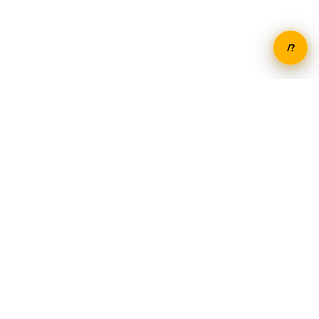
/?
O festivale
Partneri
Kontakt