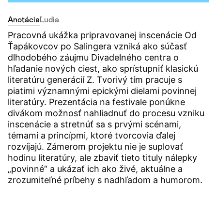
Anotácia
Ľudia
Pracovná ukážka pripravovanej inscenácie Od
Ťapákovcov po Salingera vzniká ako súčasť
dlhodobého záujmu Divadelného centra o
hľadanie nových ciest, ako sprístupniť klasickú
literatúru generácií Z. Tvorivý tím pracuje s
piatimi významnými epickými dielami povinnej
literatúry. Prezentácia na festivale ponúkne
divákom možnosť nahliadnuť do procesu vzniku
inscenácie a stretnúť sa s prvými scénami,
témami a princípmi, ktoré tvorcovia ďalej
rozvíjajú. Zámerom projektu nie je suplovať
hodinu literatúry, ale zbaviť tieto tituly nálepky
„povinné“ a ukázať ich ako živé, aktuálne a
zrozumiteľné príbehy s nadhľadom a humorom.