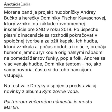
Anotácia
Ľudia
Morena band
je projekt hudobníčky Andrey
Bučko a herečky
Dominiky Fischer Kavaschovej
,
ktorý vznikol na základe rovnomennej
inscenácie pre SND v roku 2018. Po úspechu
piesní z inscenácie sa rozhodli pokračovať v
spoločnej tvorbe a založiť kapelu. Ich hudba,
ktorá vznikala aj počas obdobia izolácie, prepája
humor s jemnou lyrikou a originálnymi nápadmi
na pomedzí žánrov funky, pop a folk. Andrea sa
viac venuje hudbe, Dominika textom – no, ako
samy hovoria, často si do toho navzájom
vstupujú.
Na festivale Dotyky a spojenia predstavia aj
novinky z albumu
Kým zovrie voda
.
Partnerom Večerného námestia je mesto
Martin.