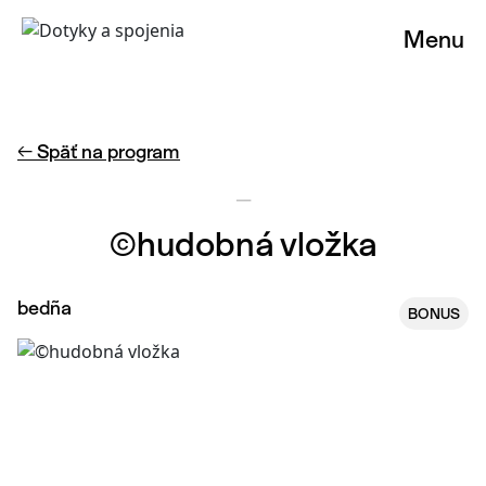
Menu
← Späť na program
—
©hudobná vložka
bedña
BONUS