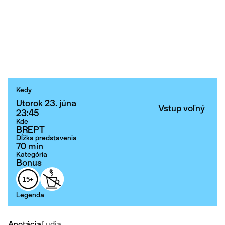
Kedy
Utorok 23. júna
Vstup voľný
23:45
Kde
BREPT
Dĺžka predstavenia
70 min
Kategória
Bonus
15+
Legenda
Anotácia
Ľudia