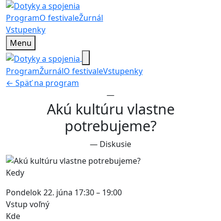
Program
O festivale
Žurnál
Vstupenky
Menu
Program
Žurnál
O festivale
Vstupenky
← Späť na program
—
Akú kultúru vlastne
potrebujeme?
—
Diskusie
Kedy
Pondelok 22. júna
17:30 – 19:00
Vstup voľný
Kde