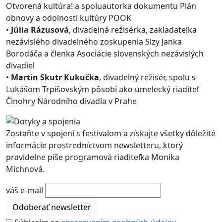
Otvorená kultúra! a spoluautorka dokumentu Plán
obnovy a odolnosti kultúry POOK
•
Júlia Rázusová
, divadelná režisérka, zakladateľka
nezávislého divadelného zoskupenia Slzy Janka
Borodáča a členka Asociácie slovenských nezávislých
divadiel
•
Martin Skutr Kukučka
, divadelný režisér, spolu s
Lukášom Trpišovským pôsobí ako umelecký riaditeľ
Činohry Národního divadla v Prahe
Zostaňte v spojení s festivalom a získajte všetky dôležité
informácie prostredníctvom newsletteru, ktorý
pravidelne píše programová riaditeľka Monika
Michnová.
váš e-mail
Odoberať newsletter